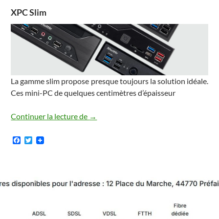
XPC Slim
La gamme slim propose presque toujours la solution idéale.
Ces mini-PC de quelques centimètres d’épaisseur
Continuer la lecture de
Découvrez notre nouveau site Shuttle
→
F
T
a
w
c
i
e
t
b
t
o
e
o
r
k