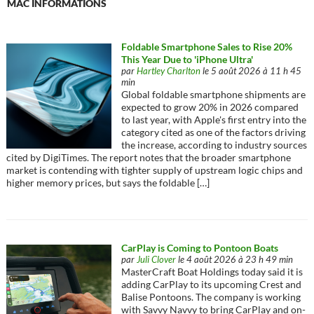
MAC INFORMATIONS
Foldable Smartphone Sales to Rise 20%
This Year Due to 'iPhone Ultra'
par
Hartley Charlton
le 5 août 2026 à 11 h 45
min
Global foldable smartphone shipments are
expected to grow 20% in 2026 compared
to last year, with Apple's first entry into the
category cited as one of the factors driving
the increase, according to industry sources
cited by DigiTimes. The report notes that the broader smartphone
market is contending with tighter supply of upstream logic chips and
higher memory prices, but says the foldable […]
CarPlay is Coming to Pontoon Boats
par
Juli Clover
le 4 août 2026 à 23 h 49 min
MasterCraft Boat Holdings today said it is
adding CarPlay to its upcoming Crest and
Balise Pontoons. The company is working
with Savvy Navvy to bring ‌CarPlay‌ and on-