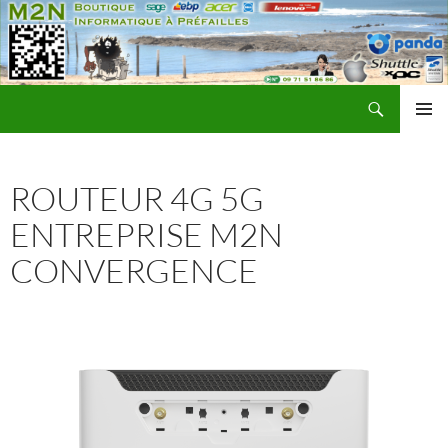
Recherche
M2N Informatique Préfailles
ALLER
MENU
AU
PRINCI
CONTENU
ROUTEUR 4G 5G
ENTREPRISE M2N
CONVERGENCE