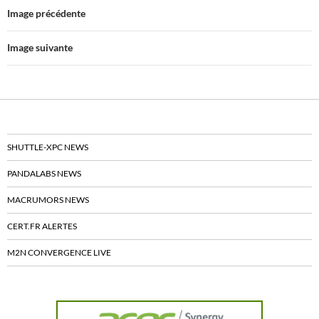
o
r
Image précédente
k
Image suivante
SHUTTLE-XPC NEWS
PANDALABS NEWS
MACRUMORS NEWS
CERT.FR ALERTES
M2N CONVERGENCE LIVE