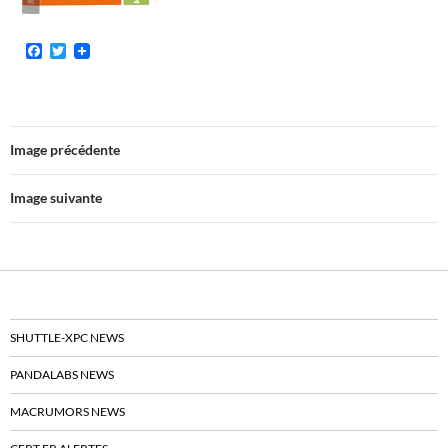
F
T
a
w
c
i
e
t
b
t
o
e
o
r
Image précédente
k
Image suivante
SHUTTLE-XPC NEWS
PANDALABS NEWS
MACRUMORS NEWS