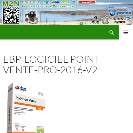
Recherche
M2N Informatique Préfailles
ALLER
MENU
AU
PRINCI
CONTENU
EBP-LOGICIEL-POINT-
VENTE-PRO-2016-V2