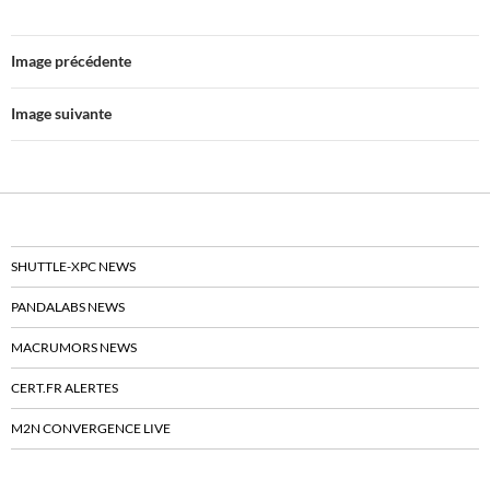
e
t
b
t
o
e
o
r
Image précédente
k
Image suivante
SHUTTLE-XPC NEWS
PANDALABS NEWS
MACRUMORS NEWS
CERT.FR ALERTES
M2N CONVERGENCE LIVE