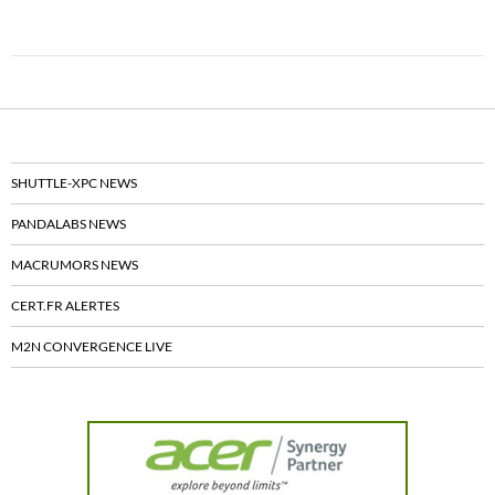
c
i
e
t
b
t
o
e
o
r
k
SHUTTLE-XPC NEWS
PANDALABS NEWS
MACRUMORS NEWS
CERT.FR ALERTES
M2N CONVERGENCE LIVE